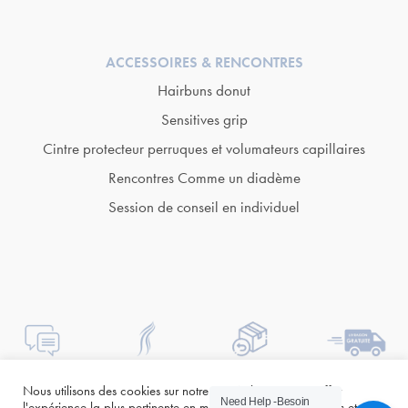
ACCESSOIRES & RENCONTRES
Hairbuns donut
Sensitives grip
Cintre protecteur perruques et volumateurs capillaires
Rencontres Comme un diadème
Session de conseil en individuel
Nous utilisons des cookies sur notre site Web pour vous offrir
Need Help -Besoin
l'expérience la plus pertinente en mémorisant vos préférences et vos