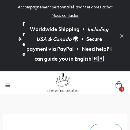
Accompagnement personnalisé avant et après achat
Nous contacter
F
Worldwide Shipping
•
Including
×
r
✈️
USA & Canada
🌍
•
Secure
e
payment via PayPal
•
Need help? I
e
can guide you in English
🇬🇧
0
R
e