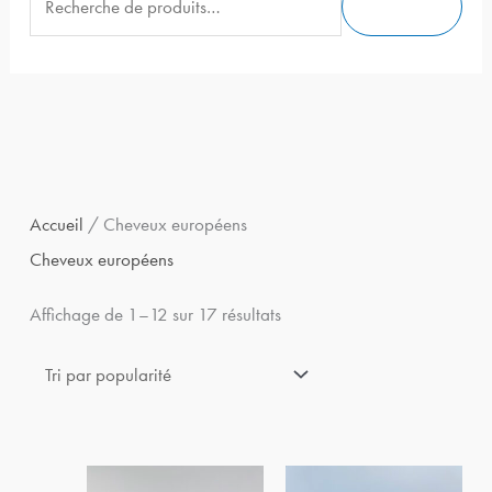
Recherche
c
h
e
r
c
Trié
h
Accueil
/ Cheveux européens
par
e
Cheveux européens
popularité
p
Affichage de 1–12 sur 17 résultats
o
u
r
: