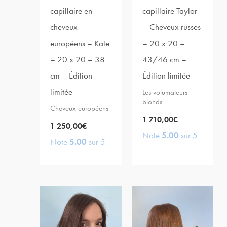
capillaire en
capillaire Taylor
cheveux
– Cheveux russes
européens – Kate
– 20 x 20 –
– 20 x 20 – 38
43/46 cm –
cm – Édition
Édition limitée
limitée
Les volumateurs
blonds
Cheveux européens
1 710,00
€
1 250,00
€
Note
5.00
sur 5
Note
5.00
sur 5