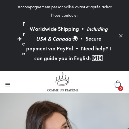
Accompagnement personnalisé avant et après achat
Nous contacter
F
Worldwide Shipping
•
Including
×
r
✈️
USA & Canada
🌍
•
Secure
e
payment via PayPal
•
Need help? I
e
can guide you in English
🇬🇧
0