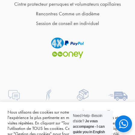
Cintre protecteur perruques et volumateurs capillaires
Rencontres Comme un diadème
Session de conseil en individuel
Nous utilisons des cookies sur notre site Web pour vous offrir
Need Help -Besoin
l'expérience la plus pertinente en mémorisant vos préférences et vos
d'aide?
Je vous
visites répétées. En cliquant sur "Tout accepter", vous consentez à
accompagne - I can
l'utilisation de TOUS les cookies. Cependant, vous pouvez cliquer
guide you in English
sur "Gestion des cookies" pour fournir un consentement contrôlé.