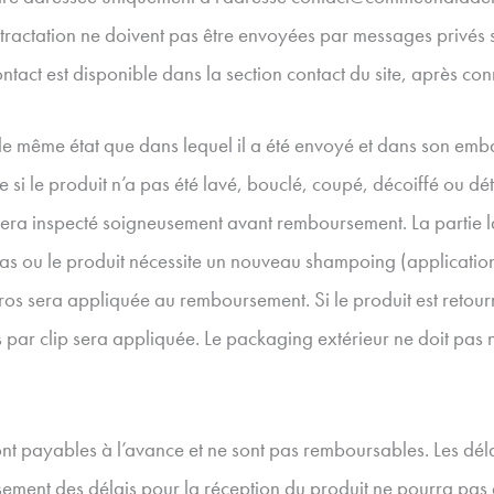
étractation ne doivent pas être envoyées par messages privés
ntact est disponible dans la section contact du site, après co
 le même état que dans lequel il a été envoyé et dans son emba
si le produit n’a pas été lavé, bouclé, coupé, décoiffé ou dété
 sera inspecté soigneusement avant remboursement. La partie l
as ou le produit nécessite un nouveau shampoing (application
ros sera appliquée au remboursement. Si le produit est retou
 par clip sera appliquée. Le packaging extérieur ne doit pas 
 payables à l’avance et ne sont pas remboursables. Les déla
sement des délais pour la réception du produit ne pourra pas