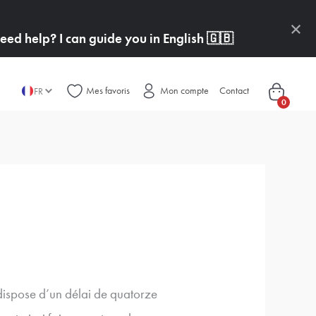
×
ed help? I can guide you in English
🇬🇧
Mes favoris
Mon compte
Contact
FR
0
 dispose d’un délai de quatorze