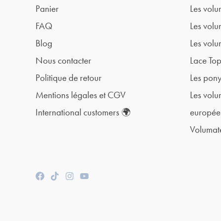
Panier
Les volu
FAQ
Les volu
Blog
Les volu
Nous contacter
Lace To
Politique de retour
Les pony
Mentions légales et CGV
Les volu
International customers 🌍
europée
Volumat