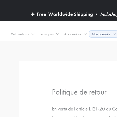
✈️
Free
Worldwide Shipping
•
Includi
Volumateurs
Perruques
Accessoires
Nos conseils
Politique de retour
En vertu de l’article L121-20 du 