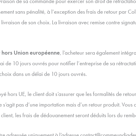
vraison de sa commande pour exercer son droit de rétractation 
ment sans pénalité, à l’exception des frais de retour par Col
livraison de son choix. La livraison avec remise contre signatu
t
hors Union européenne
, l’acheteur sera également intég
ai de 10 jours ouvrés pour notifier l’entreprise de sa rétractat
 choix dans un délai de 10 jours ouvrés.
é hors UE, le client doit s’assurer que les formalités de reto
e s’agit pas d’une importation mais d’un retour produit. Vous
 client, les frais de dédouanement seront déduits lors du r
être adressée uniquement à l’adresse contact@commeundiadem