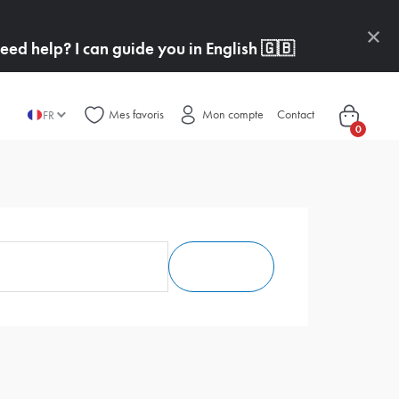
×
ed help? I can guide you in English
🇬🇧
Mes favoris
Mon compte
Contact
FR
0
Recherche