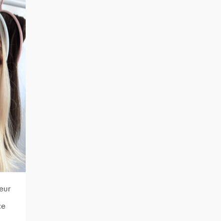
eur
ce