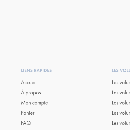
LIENS RAPIDES
LES VO
Accueil
Les volu
À propos
Les volu
Mon compte
Les volu
Panier
Les volu
FAQ
Les volu