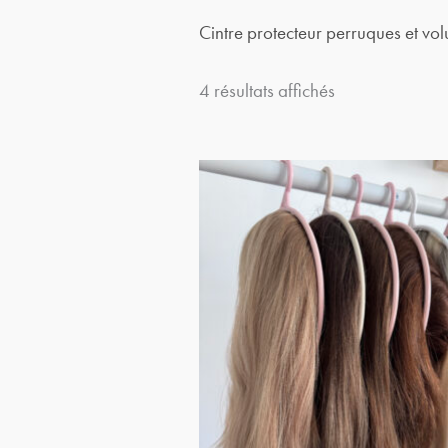
popularité
c
Cintre protecteur perruques et vol
h
4 résultats affichés
e
p
o
u
r
: