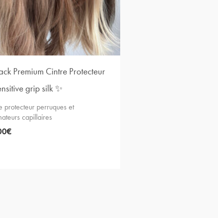
ck Premium Cintre Protecteur
nsitive grip silk ✨
e protecteur perruques et
ateurs capillaires
00
€