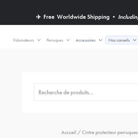
✈️
Free
Worldwide Shipping
•
Includi
Volumateurs
Perruques
Accessoires
Nos conseils
R
e
c
h
e
Trié
Accueil
/ Cintre protecteur perruques 
r
par