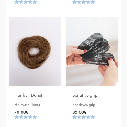
Note
Note
5.00
5.00
sur 5
sur 5
Hairbun Donut
Sensitive grip
Hairbuns Donut
Sensitives grip
70,00
€
35,00
€
Note
Note