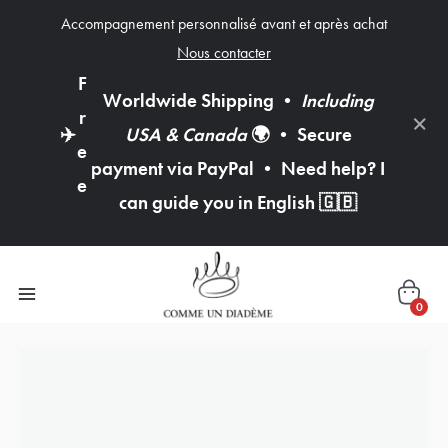
Accompagnement personnalisé avant et après achat
Nous contacter
F
Worldwide Shipping
•
Including
×
r
✈️
USA & Canada
🌍
•
Secure
e
payment via PayPal
•
Need help? I
e
can guide you in English
🇬🇧
0
quantité
de
Ombré