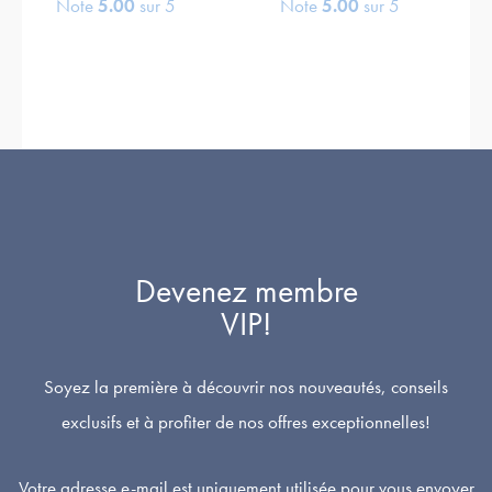
Note
5.00
sur 5
Note
5.00
sur 5
Devenez membre
VIP!
Soyez la première à découvrir nos nouveautés, conseils
exclusifs et à profiter de nos offres exceptionnelles!
Votre adresse e-mail est uniquement utilisée pour vous envoyer