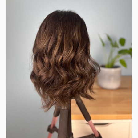
Wig
Katie
-
Taille
S
-
41
cm