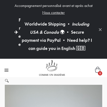
Accompagnement personnalisé avant et après achat
Nous contacter
F
Worldwide Shipping
•
Including
×
r
✈️
USA & Canada
🌍
•
Secure
e
payment via PayPal
•
Need help? I
e
can guide you in English
🇬🇧
0
quantité
🔍
de
Perruque
Lace