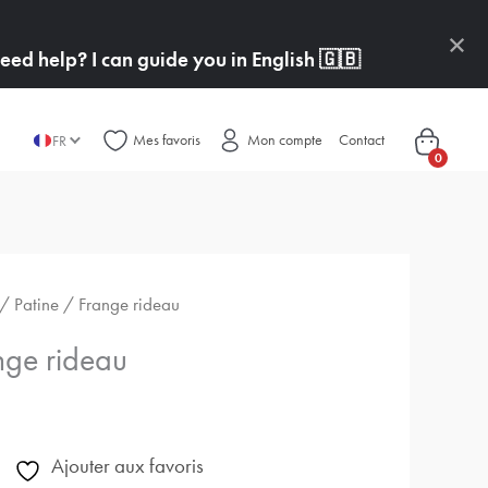
×
ed help? I can guide you in English
🇬🇧
Mes favoris
Mon compte
Contact
FR
0
/ Patine / Frange rideau
nge rideau
Ajouter aux favoris