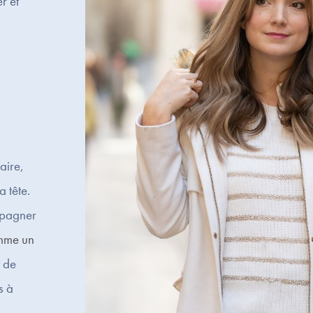
r et
aire,
a tête.
mpagner
mme un
t de
s à